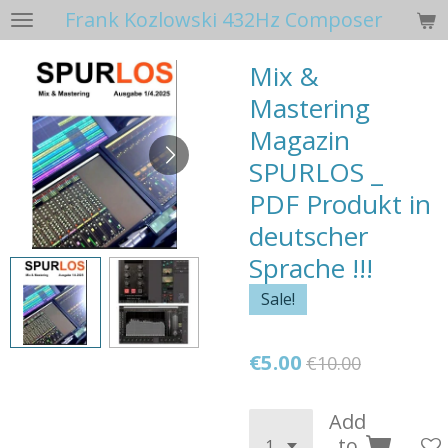
Frank Kozlowski 432Hz Composer
Skip
to
Mix &
main
content
Mastering
Magazin
SPURLOS _
PDF Produkt in
deutscher
Sprache !!!
Sale!
€5.00
€10.00
Add
to