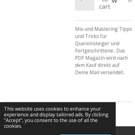
cart
Mix und Mastering Tipps
und Tricks für
Quereinsteiger und
Fortgeschrittene . Das
PDF Magazin wird nach
dem Kauf direkt auf
Deine Mail versendet.
This website uses cookies to enhance your
© 2025 - 2026 Frank Kozlowski 432Hz Composer
experience and display tailored ads. By clicking
"Accept", you consent to the use of all the
cookies.