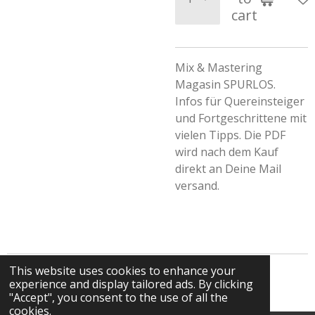
cart
Mix & Mastering
Magasin SPURLOS.
Infos für Quereinsteiger
und Fortgeschrittene mit
vielen Tipps. Die PDF
wird nach dem Kauf
direkt an Deine Mail
versand.
This website uses cookies to enhance your
© 2025 - 2026 Frank Kozlowski 432Hz Composer
experience and display tailored ads. By clicking
"Accept", you consent to the use of all the
cookies.