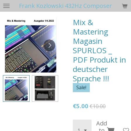
Frank Kozlowski 432Hz Composer
Skip
to
Mix &
main
content
Mastering
Magasin
SPURLOS _
PDF Produkt in
deutscher
Sprache !!!
Sale!
€5.00
€10.00
Add
to